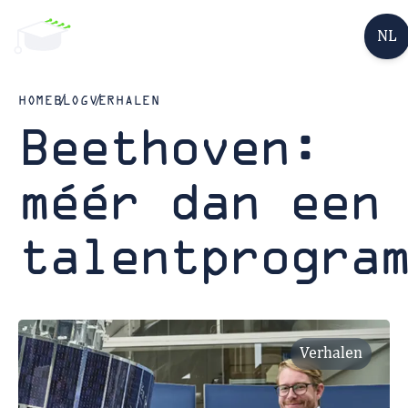
NL
HOME
BLOG
VERHALEN
Beethoven:
méér dan een
talentprogra
Verhalen