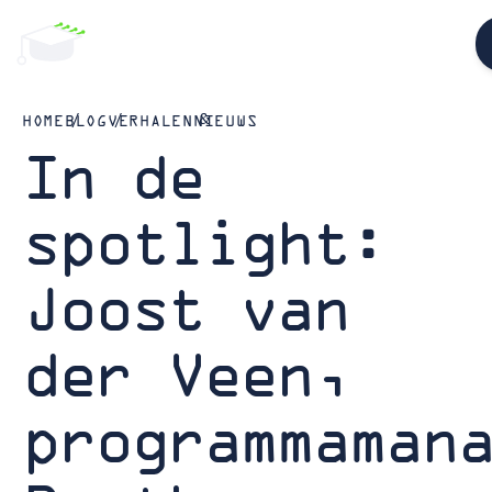
HOME
BLOG
VERHALEN
NIEUWS
In de
spotlight:
Joost van
der Veen,
programmaman