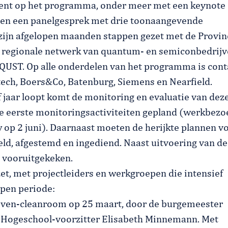
ent op het programma, onder meer met een keynote
en een panelgesprek met drie toonaangevende
 zijn afgelopen maanden stappen gezet met de Provin
 regionale netwerk van quantum- en semiconbedrij
QUST. Op alle onderdelen van het programma is cont
ttech, Boers&Co, Batenburg, Siemens en Nearfield.
jaar loopt komt de monitoring en evaluatie van dez
 de eerste monitoringsactiviteiten gepland (werkbezo
w op 2 juni). Daarnaast moeten de herijkte plannen v
d, afgestemd en ingediend. Naast uitvoering van de
n vooruitgekeken.
t, met projectleiders en werkgroepen die intensief
open periode:
ven-cleanroom op 25 maart, door de burgemeester
e Hogeschool-voorzitter Elisabeth Minnemann. Met