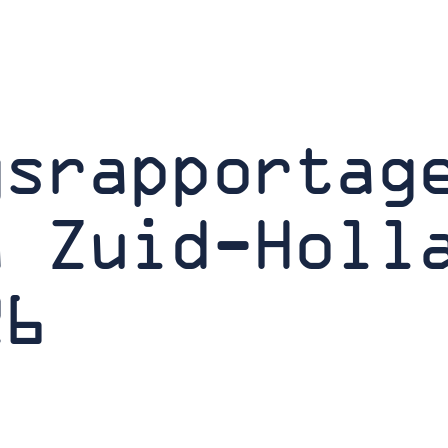
gsrapportag
n Zuid-Holl
26