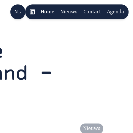
NL
Home
Nieuws
Contact
Agenda
e
and -
Nieuws