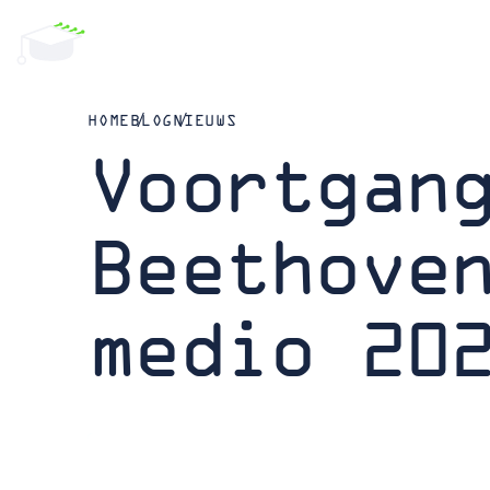
HOME
BLOG
NIEUWS
Voortgan
Beethove
medio 20