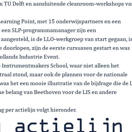
en TU Delft en aansluitende cleanroom-workshops va
arning Point, met 15 onderwijspartners en een
st een SLP-programmamanager zijn een
angesteld, is de LLO-werkgroep van start gegaan, i
 doorlopen, zijn de eerste cursussen gestart en was
llands Industrie Event.
nstrumentmakers School, waar niet alleen het
traal stond, maar ook de plannen voor de nationale
as het een mooie illustratie van de bijdrage die de 
che belang van Beethoven voor de LIS en andere
 per actielijn volgt hieronder.
g actielijn