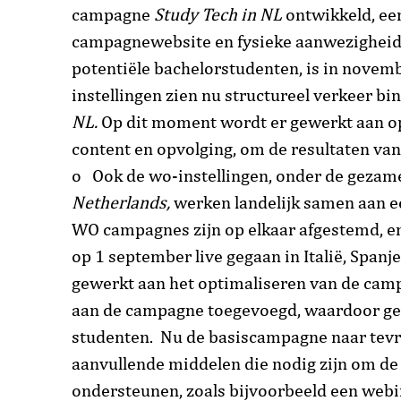
campagne
Study Tech in NL
ontwikkeld, ee
campagnewebsite en fysieke aanwezigheid
potentiële bachelorstudenten, is in novembe
instellingen zien nu structureel verkeer b
NL.
Op dit moment wordt er gewerkt aan opt
content en opvolging, om de resultaten va
o Ook de wo-instellingen, onder de gezam
Netherlands,
werken landelijk samen aan e
WO campagnes zijn op elkaar afgestemd, e
op 1 september live gegaan in Italië, Spanj
gewerkt aan het optimaliseren van de camp
aan de campagne toegevoegd, waardoor geï
studenten. Nu de basiscampagne naar tevr
aanvullende middelen die nodig zijn om de 
ondersteunen, zoals bijvoorbeeld een webi