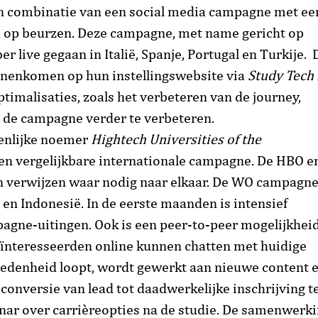
n combinatie van een social media campagne met ee
 op beurzen. Deze campagne, met name gericht op
r live gegaan in Italië, Spanje, Portugal en Turkije. 
innenkomen op hun instellingswebsite via
Study Tech 
imalisaties, zoals het verbeteren van de journey,
n de campagne verder te verbeteren.
enlijke noemer
Hightech Universities of the
en vergelijkbare internationale campagne. De HBO e
n verwijzen waar nodig naar elkaar. De WO campagne
e en Indonesië. In de eerste maanden is intensief
agne-uitingen. Ook is een peer-to-peer mogelijkhei
nteresseerden online kunnen chatten met huidige
edenheid loopt, wordt gewerkt aan nieuwe content 
conversie van lead tot daadwerkelijke inschrijving t
nar over carrièreopties na de studie. De samenwerk