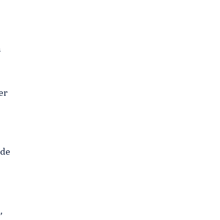
a
er
 de
,