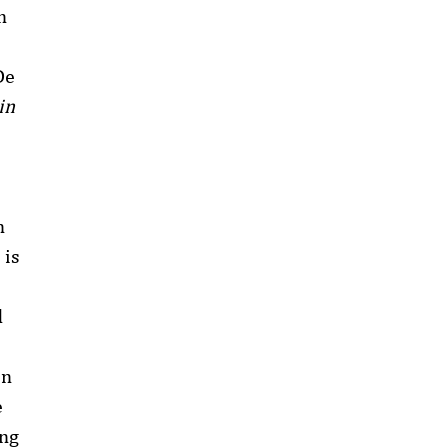
n
De
in
n
 is
d
en
e
ing