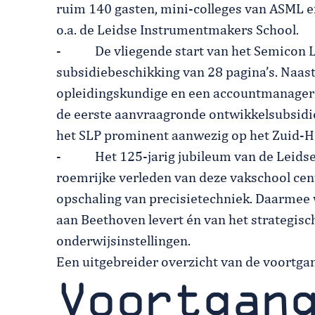
ruim 140 gasten, mini-colleges van ASML 
o.a. de Leidse Instrumentmakers School.
- De vliegende start van het Semicon Le
subsidiebeschikking van 28 pagina’s. Naa
opleidingskundige en een accountmanager a
de eerste aanvraagronde ontwikkelsubsidie
het SLP prominent aanwezig op het Zuid-Ho
- Het 125-jarig jubileum van de Leidse I
roemrijke verleden van deze vakschool cen
opschaling van precisietechniek. Daarmee w
aan Beethoven levert én van het strategis
onderwijsinstellingen.
Een uitgebreider overzicht van de voortgang
Voortgan