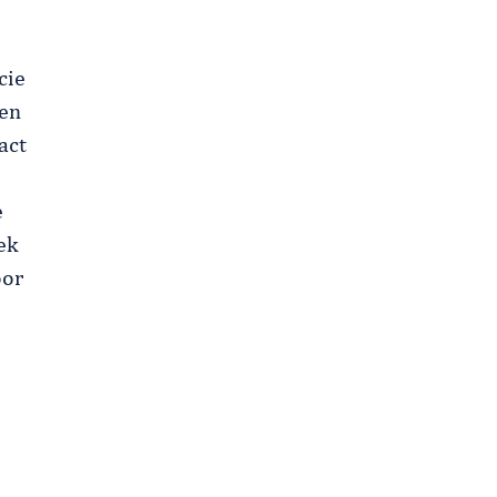
cie
ven
act
e
ek
oor