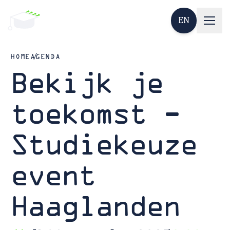
EN
HOME
AGENDA
Bekijk je
toekomst -
Studiekeuze
event
Haaglanden