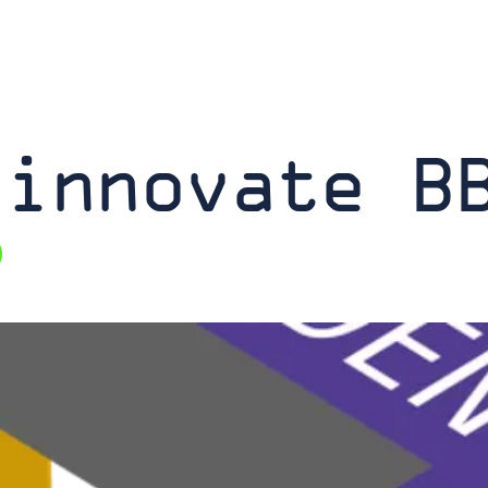
 innovate B
0