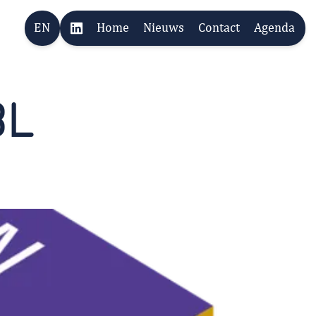
EN
Home
Nieuws
Contact
Agenda
BL