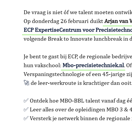
De vraag is niet óf we talent moeten ontwi
Op donderdag 26 februari duikt
Arjan van 
ECP ExpertiseCentrum voor Precisietechno
volgende Break to Innovate lunchbreak in
Je bent te gast bij ECP, de regionale bedri
hun vakschool:
Mbo-precisietechniek.nl
. O
Verspaningstechnologie of een 45-jarige z
🚀
de leer-werkroute is krachtiger dan ooit
✅
Ontdek hoe MBO-BBL talent vanaf dag één
✅
Leer alles over de opleidingen MBO 3 &
✅
Versterk je netwerk binnen de regional