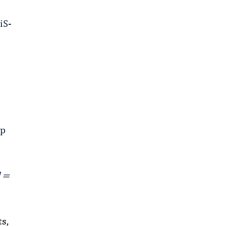
iS-
op
l =
s,