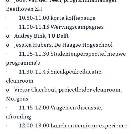
o
Joost van der Veen, programmamanager
Beethoven ZH
·
10.50-11.00 korte koffiepauze
·
11.00-11.15 Wervingscampagnes
o
Audrey Bink, TU Delft
o
Jessica Hubers, De Haagse Hogeschool
·
11.15-11.30 Studentenperspectief nieuwe
programma’s
·
11.30-11.45 Sneakpeak educatie-
cleanroom
o
Victor Claerbout, projectleider cleanroom,
Morgens
·
11.45-12.00 Vragen en discussie,
afronding
·
12.00-13.00 Lunch en semicon-experience