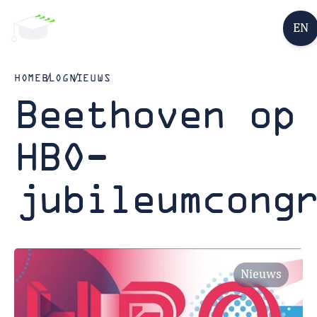
EN
HOME
BLOG
NIEUWS
Beethoven op
HBO-
jubileumcong
Nieuws