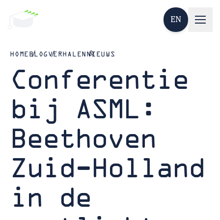
EN
HOME
BLOG
VERHALEN
NIEUWS
Conferentie
bij ASML:
Beethoven
Zuid-Holland
in de