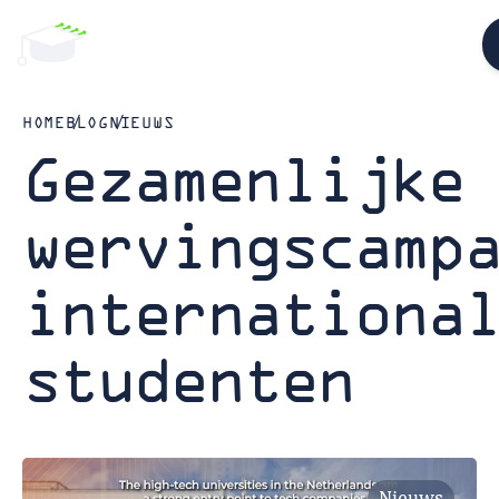
HOME
BLOG
NIEUWS
Gezamenlijke
wervingscamp
internationa
studenten