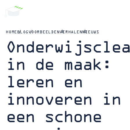
HOME
BLOG
VOORBEELDEN
VERHALEN
NIEUWS
Onderwijscle
in de maak:
leren en
innoveren in
een schone