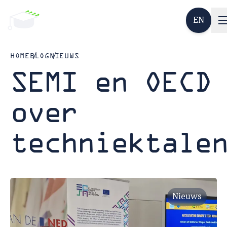
EN
HOME
BLOG
NIEUWS
SEMI en OECD
over
techniektale
Nieuws