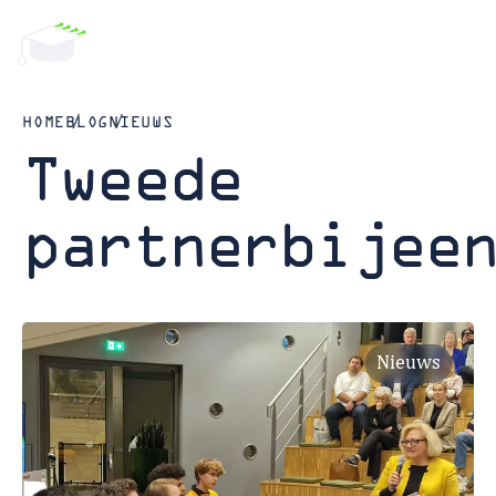
HOME
BLOG
NIEUWS
Tweede
partnerbijee
Nieuws