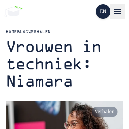
EN
HOME
BLOG
VERHALEN
Vrouwen in
techniek:
Niamara
Verhalen